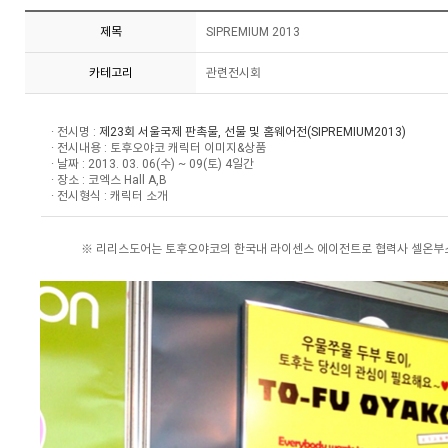
제목
SIPREMIUM 2013
카테고리
관련전시회
· 전시명 :
제23회 서울국제 판촉물, 선물 및 홈웨어전(SIPREMIUM2013)
· 전시내용 : 토후오야코 캐릭터 이미지&상품
· 날짜 : 2013. 03. 06(수) ~ 09(토) 4일간
· 장소 : 코엑스 Hall A,B
· 전시형식 : 캐릭터 소개
※ 리리스도어는 토후오야코의 한국내 라이센스 에이전트로 협력사 셀온부스